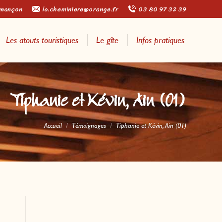
rmançon
la.cheminiere@orange.fr
03 80 97 32 39
Les atouts touristiques
Le gîte
Infos pratiques
Tiphanie et Kévin, Ain (01)
Vous êtes ici :
Accueil
Témoignages
Tiphanie et Kévin, Ain (01)