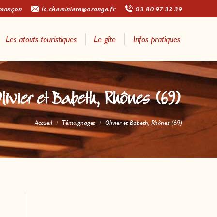
rmançon
la.cheminiere@orange.fr
03 80 97 32 39
Les atouts touristiques
Le gîte
Infos pratiques
livier et Babeth, Rhônes (69)
Vous êtes ici :
Accueil
Témoignages
Olivier et Babeth, Rhônes (69)