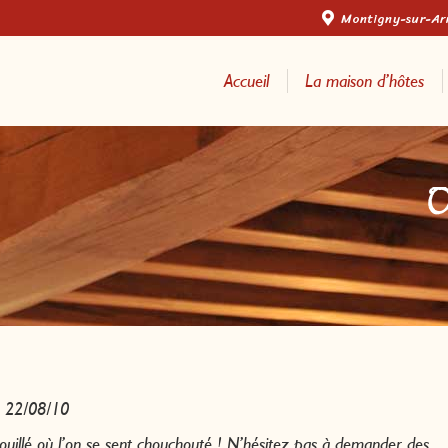
Montigny-sur-A
Accueil
La maison d’hôtes
O
22/08/10
ouillé où l’on se sent chouchouté ! N’hésitez pas à demander des